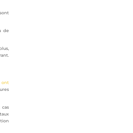
 sont
u de
lus,
rant.
 ont
tures
 cas
 taux
ption