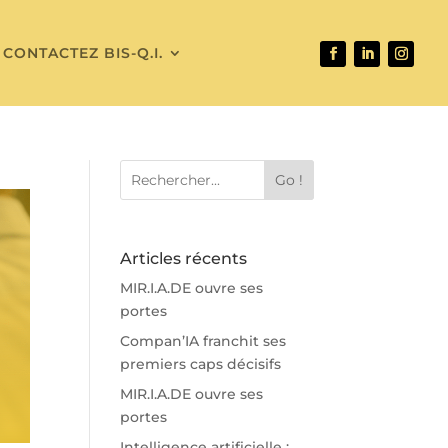
CONTACTEZ BIS-Q.I.
Go !
Articles récents
MIR.I.A.DE ouvre ses
portes
Compan’IA franchit ses
premiers caps décisifs
MIR.I.A.DE ouvre ses
portes
Intelligence artificielle :