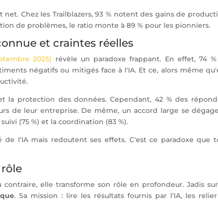
t net. Chez les Trailblazers, 93 % notent des gains de producti
ution de problèmes, le ratio monte à 89 % pour les pionniers.
connue et craintes réelles
eptembre 2025)
révèle un paradoxe frappant. En effet, 74 %
ments négatifs ou mitigés face à l'IA. Et ce, alors même qu'
ctivité.
i et la protection des données. Cependant, 42 % des répond
aleurs de leur entreprise. De même, un accord large se dégag
le suivi (75 %) et la coordination (83 %).
té de l'IA mais redoutent ses effets. C'est ce paradoxe que 
 rôle
 contraire, elle transforme son rôle en profondeur. Jadis su
ique
. Sa mission : lire les résultats fournis par l'IA, les relie