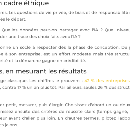
un cadre éthique
res. Les questions de vie privée, de biais et de responsabilité
ès le départ.
is. Quelles données peut-on partager avec l'IA ? Quel nivea
r une trace des choix faits avec l'IA ?
 donne un socle à respecter dès la phase de conception. De p
ée à son entreprise, est un effort modeste mais très structu
urité et la démarche gagne en crédibilité.
s, en mesurant les résultats
ge classique. Les chiffres le prouvent :
42 % des entreprises
5
, contre 17 % un an plus tôt. Par ailleurs, seules 26 % des struc
petit, mesurer, puis élargir. Choisissez d'abord un ou deux
inissez ensuite des critères de réussite clairs (temps gagné,
aleur avant d'aller plus loin. En d'autres termes, pilotez l'ado
s jalons.