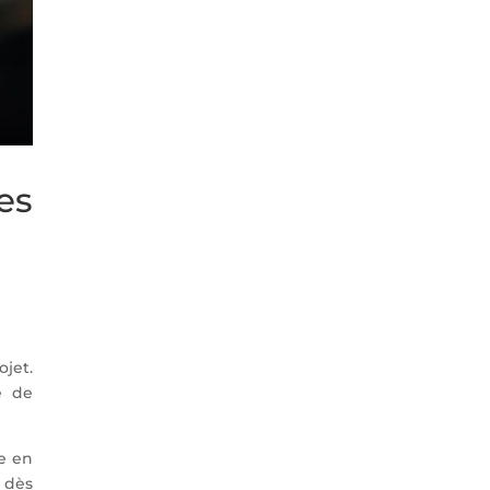
es
ojet.
e de
re en
 dès