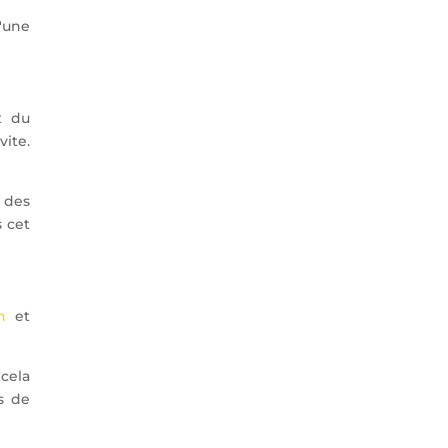
u'une
t du
vite.
 des
s cet
h
et
 cela
es de