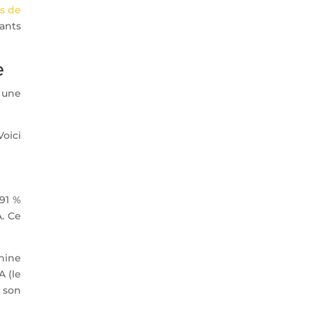
s de
eants
e
 une
Voici
91 %
A. Ce
hine
A (le
 son