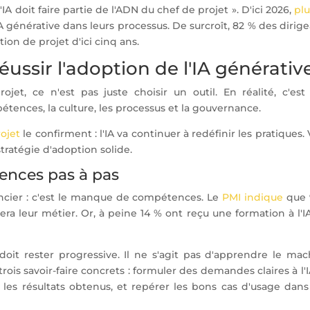
 l'IA doit faire partie de l'ADN du chef de projet ». D'ici 2026,
plu
 générative dans leurs processus. De surcroît, 82 % des dirig
ion de projet d'ici cinq ans.
réussir l'adoption de l'IA générativ
jet, ce n'est pas juste choisir un outil. En réalité, c'est
tences, la culture, les processus et la gouvernance.
ojet
le confirment : l'IA va continuer à redéfinir les pratiques. 
stratégie d'adoption solide.
ences pas à pas
nancier : c'est le manque de compétences. Le
PMI indique
que 
ra leur métier. Or, à peine 14 % ont reçu une formation à l'I
it rester progressive. Il ne s'agit pas d'apprendre le mac
rois savoir-faire concrets : formuler des demandes claires à l'I
 les résultats obtenus, et repérer les bons cas d'usage dans