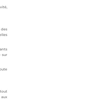
vité,
 des
elles
ants
e sur
toute
rtout
r aux