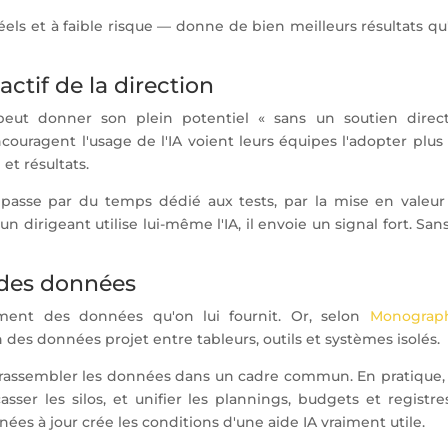
éels et à faible risque — donne de bien meilleurs résultats q
actif de la direction
 peut donner son plein potentiel « sans un soutien direc
ncouragent l'usage de l'IA voient leurs équipes l'adopter plus 
et résultats.
l passe par du temps dédié aux tests, par la mise en valeur
un dirigeant utilise lui-même l'IA, il envoie un signal fort. San
é des données
ment des données qu'on lui fournit. Or, selon
Monograp
on des données projet entre tableurs, outils et systèmes isolés.
onc rassembler les données dans un cadre commun. En pratique,
asser les silos, et unifier les plannings, budgets et registr
nées à jour crée les conditions d'une aide IA vraiment utile.