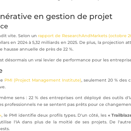
générative en gestion de projet
nce
dit vite. Selon un
rapport de ResearchAndMarkets (octobre 2
lars en 2024 à 5,32 milliards en 2025. De plus, la projection at
une hausse annuelle de près de 22 %.
est désormais un vrai levier de performance pour les entrepris
e
 le
PMI (Project Management Institute)
, seulement 20 % des c
ve.
même sens : 22 % des entreprises ont déployé des outils d'IA
 des professionnels ne se sentent pas prêts pour ce changemen
»
, le PMI identifie deux profils types. D'un côté, les
« Trailblaz
tilise l'IA dans plus de la moitié de ses projets. De l'autre
ests.