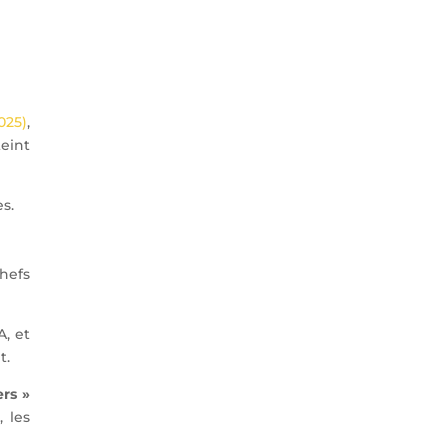
025)
,
teint
es.
hefs
, et
t.
ers »
, les