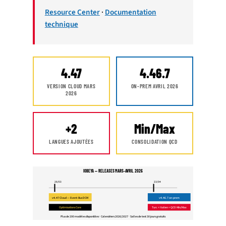
Resource Center
·
Documentation
technique
4.47
4.46.7
VERSION CLOUD MARS
ON-PREM AVRIL 2026
2026
+2
Min/Max
LANGUES AJOUTÉES
CONSOLIDATION QCD
IOBEYA — RELEASES MARS-AVRIL 2026
28/03
23/04
v4.47 Cloud — Event-Bus DCM
v4.46.7 on-prem
Optimisations Core
Turc + Italien + QCD Min/Max
Plus de 200 modèles disponibles · Calendriers 2026/2027 · Salles de test 30 jours gratuits