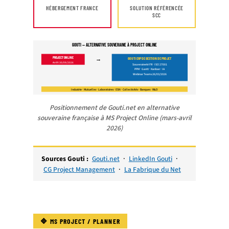
HÉBERGEMENT FRANCE
SOLUTION RÉFÉRENCÉE
SCC
GOUTI — ALTERNATIVE SOUVERAINE À PROJECT ONLINE
→
PROJECT ONLINE
GOUTI ERP DE GESTION DE PROJET
Arrêt 30/09/2026
Souveraineté FR · ISO 27001
PPM · Gantt · Kanban · IA
Webinar Teams 26/03/2026
Industrie · Mutuelles · Laboratoires · ESN · Collectivités · Banques · R&D
Positionnement de Gouti.net en alternative
souveraine française à MS Project Online (mars-avril
2026)
Sources Gouti :
Gouti.net
·
LinkedIn Gouti
·
CG Project Management
·
La Fabrique du Net
🔷 MS PROJECT / PLANNER