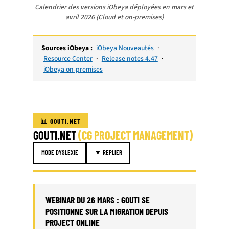
Calendrier des versions iObeya déployées en mars et
avril 2026 (Cloud et on-premises)
Sources iObeya :
iObeya Nouveautés
·
Resource Center
·
Release notes 4.47
·
iObeya on-premises
📊 GOUTI.NET
GOUTI.NET
(CG PROJECT MANAGEMENT)
MODE DYSLEXIE
▼ REPLIER
WEBINAR DU 26 MARS : GOUTI SE
POSITIONNE SUR LA MIGRATION DEPUIS
PROJECT ONLINE