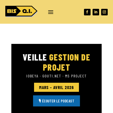
principal
VEILLE
GESTION DE
PROJET
IOBEYA · GOUTI.NET · MS PROJECT
MARS – AVRIL 2026
🎙 ÉCOUTER LE PODCAST